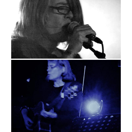
Tiphaine
(
Héliogabale
) joue de
la six-cordes, tandis que
Jean-
Charles Versari
himself se
charge d’enregistrer les voix :
indéniablement, entre chien et
loup, canyon et ruelle, folk et
rock, l’ambitieux
Les battements
d’aile
lorgne vers l’americana,
Jeanne Morisseau
se faisant
l’expérimentale (et moins
amère) cousine d’une
Patti
Smith
réconciliée avec la
lumière. « D’un cœur las de
tendresse intranquille sans