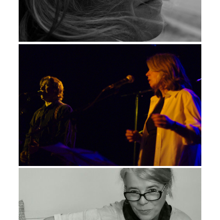
chamanique scansion («
Vagabonde, sont longs tes cils /
Yeux oblongs sont immobiles /
Si moi je sonde le fragile / De
ton moi, la musique en toi »), le
titre inaugural en rien n’augure
des riches contrastes et infinies
nuances ici déclinées en seize
morceaux lettrés, composés
avec le multi-instrumentiste
Christophe Jouanno
, ce
dernier travaillant en parallèle
sur le futur projet de
Fred
Signac
: qu’il s’agisse de