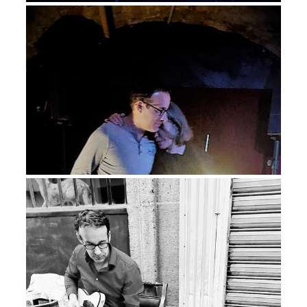
cesse / Vains ces battements
d’ailes oppressés qui empressent
/ Dans mon âme, un répit, un
flou, un flot, la chance »
Alix de Stermaria — 30
janvier 2024
Source :
https://www.adecouvrirabsolument.c