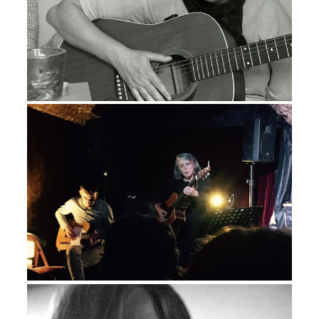
récitations apaisées / habitées,
sur fond de guitares électriques
réverbérées et d’arrangements
aventureux (
Tous univers
,
Rêves de
Hongrie
), ou de tortueuses et
magnétiques complaintes qui
prennent aux tripes (
Les lettres
mouvantes
,
Les élans
), il se dégage
de l’ensemble une implacable
mélancolie, brodée d’accords
mineurs, de lacérations
blafardes et d’harmonies au
bord du murmure. Sur
quelques titres, Philippe