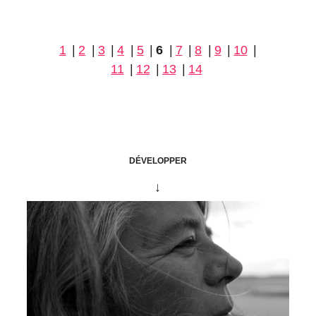
1
|
2
|
3
|
4
|
5
|
6
|
7
|
8
|
9
|
10
|
11
|
12
|
13
|
14
Jeanne Morisseau
Les
DÉVELOPPER
battements d'ailes
↓
Si
Les battements d’ailes
, le nouvel
album de la poète, peintre et
chanteuse
Jeanne Morisseau
,
s’ouvre sur le ténébreux
L’eau
qui coule en moi
, folk rock à la