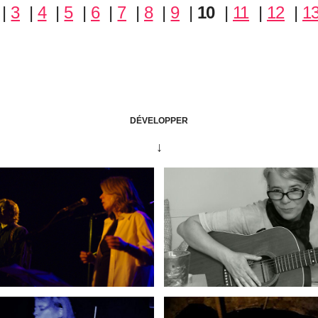
|
3
|
4
|
5
|
6
|
7
|
8
|
9
|
10
|
11
|
12
|
1
Morisseau – Portland, USA
DÉVELOPPER
↓
tements D’ailes », de
Jeanne Morisseau
, pours
 continuent de déverser leur poésie infinie.
emblématique de ce disque précieux,
Portla
n clip, aux allures de véritable court-métrage, qu
cile Causse
. Noyés dans un somptueux noir et