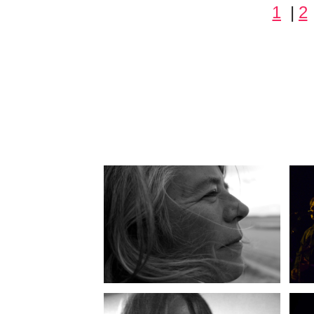
1
|
2
Jeanne 
« Les Bat
chemin, et
Morceau 
l’objet d’u
à
Anne-Cé