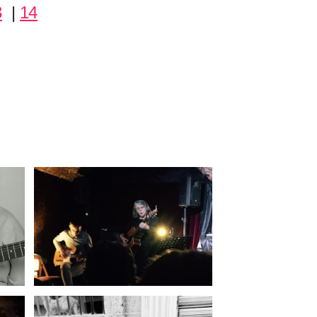
3
|
14
uivent leur
nd, USA
est
e l’on doit
 blanc, la